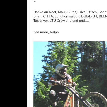
ü.
Danke an Root, Maui, Burnz, Trixa, Ditsch, Sand
Brian, CITTA, Longhornsaloon, Buffalo Bill, BLE
Taxidriver, LTU Crew und und und….
ride more, Ralph