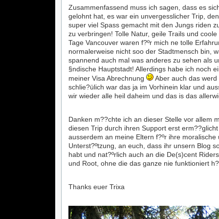
Zusammenfassend muss ich sagen, dass es sich 
gelohnt hat, es war ein unvergesslicher Trip, de
super viel Spass gemacht mit den Jungs riden z
zu verbringen! Tolle Natur, geile Trails und coole
Tage Vancouver waren f?ºr mich ne tolle Erfahru
normalerweise nicht soo der Stadtmensch bin, 
spannend auch mal was anderes zu sehen als u
§ndische Hauptstadt! Allerdings habe ich noch e
meiner Visa Abrechnung
Aber auch das werd 
schlie?ülich war das ja im Vorhinein klar und aus
wir wieder alle heil daheim und das is das allerwi
Danken m??chte ich an dieser Stelle vor allem 
diesen Trip durch ihren Support erst erm??glicht
ausserdem an meine Eltern f?ºr ihre moralische u
Unterst?ºtzung, an euch, dass ihr unsern Blog s
habt und nat?ºrlich auch an die De(s)cent Rider
und Root, ohne die das ganze nie funktioniert h?
Thanks euer Trixa