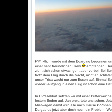
P?ºnktlich wurde mit dem Boarding begonnen un
einer sehr freundlichen Crew
empfangen. Der
zieht sich schon etwas, geht aber vorbei. Bei Bu
trotz dem Flug durch die Nacht, nicht an schlaf
unser Trixa wacht nur zum Essen auf. Einmal 
wieder -aufgang in einen Flug ist schon eine lu
In D?ºsseldorf setzten wir mit einer Butterweic
festem Boden auf. Jan erwartete uns schon. Jetz
Mietwagen damit wird alle nach Hause k??nnen.
Da gab es jetzt aber doch noch ein Problem. We