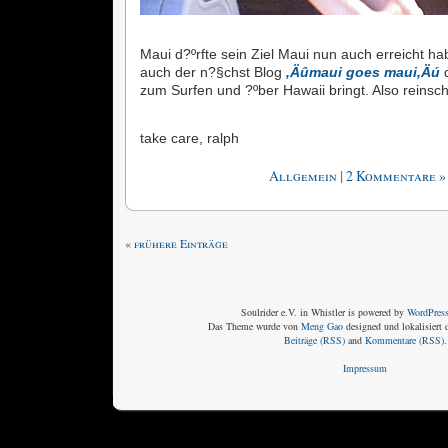
Maui d?ºrfte sein Ziel Maui nun auch erreicht ha
auch der n?§chst Blog
‚Äûmaui goes maui‚Äú
d
zum Surfen und ?ºber Hawaii bringt. Also reinsc
take care, ralph
|
Allgemein
2 Kommentare »
« frühere Einträge
Soulrider e.V. in Whistler is powered by
WordPres
Das Theme wurde von
Meng Gao
designed und lokalisiert
Beiträge (RSS)
and
Kommentare (RSS)
.
Impressum