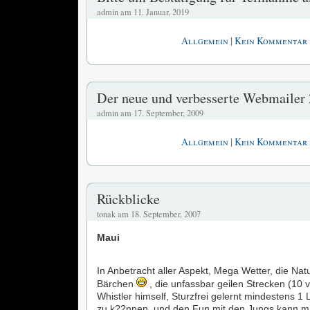
admin am 11. Januar, 2019
|
Allgemein
Kein Kommentar 
Der neue und verbesserte Webmailer 
admin am 17. September, 2009
|
Allgemein
Kein Kommentar 
Rückblicke
tonak am 18. September, 2007
Maui
In Anbetracht aller Aspekt, Mega Wetter, die Natur
Bärchen
, die unfassbar geilen Strecken (10 
Whistler himself, Sturzfrei gelernt mindestens 1 
zu k??nnen, und den Fun mit den Jungs kann m