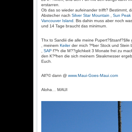
erstarren.
Ob das so wieder aufeinander trifft? Bestimmt, 
Abstecher nach
Silver Star Mountain
,
Sun Peak
Vancouver Island
. Bis dahin muss aber noch was
und 14 Tage braucht das minimum.
Thx to Sandiii die alle meine Pupert?§tsanf?§lle
, meinem
Keiler
der mich ?ºber Stock und Stein 
,
SAP
f?ºr die M??glichkeit 3 Monate frei zu ma
den K?ºhen die sich meinem Steakmesser erge
Euch.
All?© dann @
www.Maui-Goes-Maui.com
Aloha… MAUI